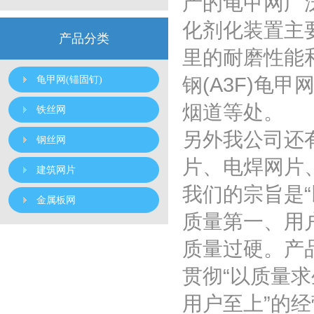
产的龟甲网广
化剂化装置主
产品分类
里的耐磨性能
钢(A3F)龟
龟甲网(锚固钉)
烟道等处。
铁丝网
另外我公司还
钢丝网
片、电焊网片
建筑网片
我们的宗旨是
金属板网
质量第一、用
质量过硬。产
贯彻“以质量
用户至上”的