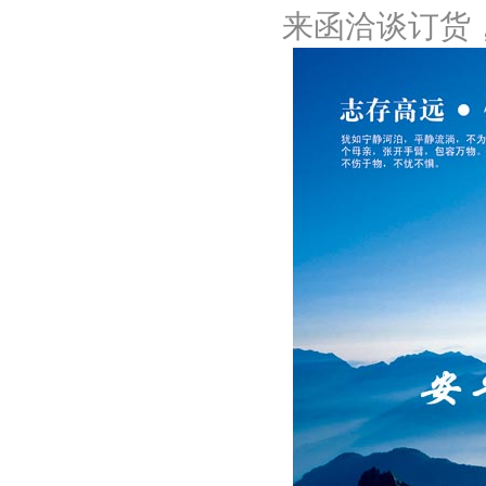
来函洽谈订货